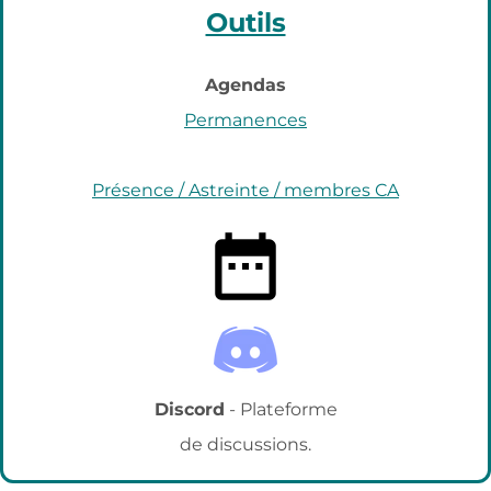
Outils
Agendas
Permanences
Présence / Astreinte /
membres CA
date_range
Discord
- Plateforme
de discussions.